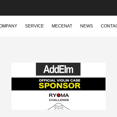
OMPANY
SERVICE
MECENAT
NEWS
CONTA
ajapan.jp/wordpress-4.7.2-ja-jetpack-undernavicontrol/wp-conte
t/sd214/www/jp/r/e/gmoserver/2/5/sd0942025/ritajapan.jp/wordpres
84