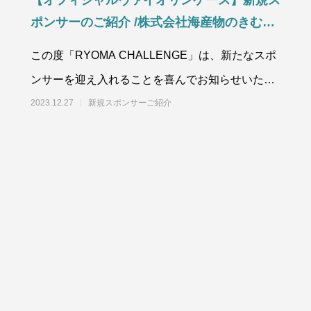
【オフィシャルヴァイオリンケース】新規ス
ポンサーのご紹介 /株式会社海産物のきむら
や様
この度「RYOMA CHALLENGE」は、新たなスポ
ンサーを迎え入れることを喜んでお知らせいたし
ます！この度、株式会社海産物のきむらや様
2023.12.27
新規スポンサーご紹介