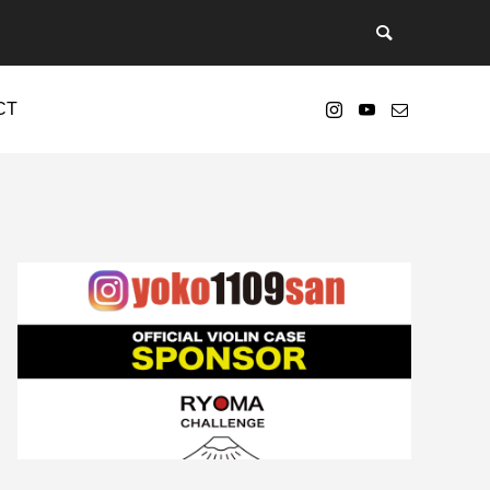
CT
nt/themes/anthem_tcd083/functions/menu.php
73
s-4.7.2-ja-jetpack-undernavicontrol/wp-