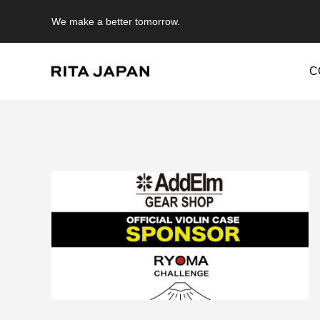
We make a better tomorrow.
C
Warning
/export/sd214/www/jp/r/e/gmoserver/2/5/sd0942025/rit
Warning
/expor
content/themes/anthem_tcd083/functions/menu.php