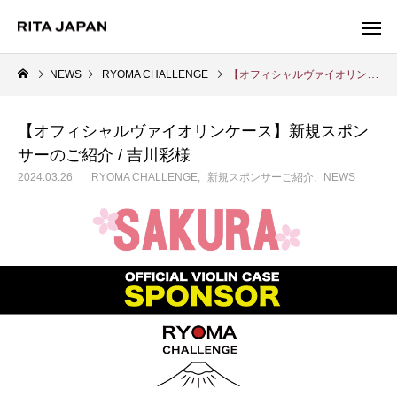
NEWS
RYOMA CHALLENGE
【オフィシャルヴァイオリンケース】新規スポンサーのご紹介 / 吉川彩様
【オフィシャルヴァイオリンケース】新規スポン
Warning
サーのご紹介 / 吉川彩様
/export/sd214/www/jp/r/e/gmoserver/2/5/sd0942025/ritajapan.jp/
2024.03.26
RYOMA CHALLENGE
新規スポンサーご紹介
NEWS
Warning
/export/sd214/www
content/themes/anthem_tcd083/functions/menu.php
84