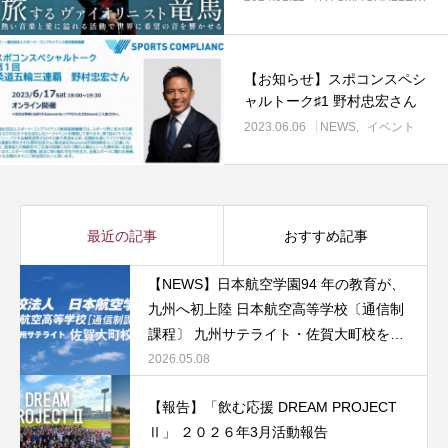
【お知らせ】スポコンスペシ
ャルトーク♯1 野村忠宏さん
2023.06.06
NEWS
イベント
最近の記事
おすすめ記事
【NEWS】日本航空学園94 年の教育が、
九州へ初上陸 日本航空高等学校〔通信制
課程〕 九州サテライト・佐賀大町校を開
校
2026.05.08
【報告】「飲む応援 DREAM PROJECT
Ⅱ」 ２０２６年3月活動報告