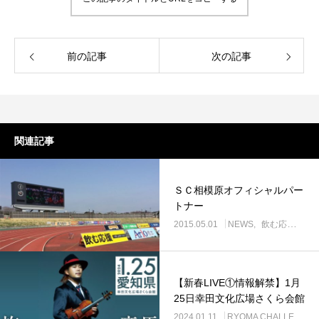
前の記事
次の記事
関連記事
ＳＣ相模原オフィシャルパー
トナー
2015.05.01
NEWS
飲む応援 DREAM PROJECT
【新春LIVE①情報解禁】1月
25日幸田文化広場さくら会館
2024.01.11
RYOMA CHALLENGE