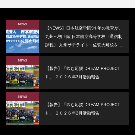
NEWS
【NEWS】日本航空学園94 年の教育が、
九州へ初上陸 日本航空高等学校〔通信制
課程〕 九州サテライト・佐賀大町校を開
校
NEWS
【報告】「飲む応援 DREAM PROJECT
Ⅱ」 ２０２６年3月活動報告
NEWS
【報告】「飲む応援 DREAM PROJECT
Ⅱ」 ２０２６年2月活動報告