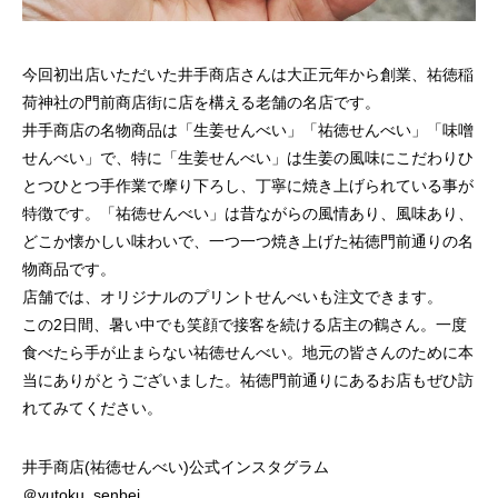
今回初出店いただいた井⼿商店さんは⼤正元年から創業、祐徳稲
荷神社の⾨前商店街に店を構える⽼舗の名店です。
井⼿商店の名物商品は「⽣姜せんべい」「祐徳せんべい」「味噌
せんべい」で、特に「⽣姜せんべい」は⽣姜の⾵味にこだわりひ
とつひとつ⼿作業で摩り下ろし、丁寧に焼き上げられている事が
特徴です。「祐徳せんべい」は昔ながらの⾵情あり、⾵味あり、
どこか懐かしい味わいで、⼀つ⼀つ焼き上げた祐徳⾨前通りの名
物商品です。
店舗では、オリジナルのプリントせんべいも注⽂できます。
この2⽇間、暑い中でも笑顔で接客を続ける店主の鶴さん。⼀度
⾷べたら⼿が⽌まらない祐徳せんべい。地元の皆さんのために本
当にありがとうございました。祐徳⾨前通りにあるお店もぜひ訪
れてみてください。
井手商店(祐徳せんべい)公式インスタグラム
＠yutoku_senbei