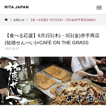
お知らせ
【食べる応援】6⽉2⽇(⽊)・3⽇(⾦)井⼿商店(祐徳せんべい)×CAFÉ ON THE GRASS
【食べる応援】6⽉2⽇(⽊)・3⽇(⾦)井⼿商店
Warning
(祐徳せんべい)×CAFÉ ON THE GRASS
/export/sd214/www/jp/r/e/gmoserver/2/5/sd0942025/ritajapan.jp/
2022.06.07
Warning
/export/sd214/www
content/themes/anthem_tcd083/functions/menu.php
84