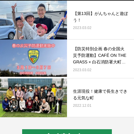
【第13回】がんちゃんと遊ぼ
う！
2023.03.02
【防災特別企画 春の全国火
災予防運動】CAFÉ ON THE
GRASS × 白石消防署大町分
署
2023.03.02
⽣涯現役！健康で⻑⽣きでき
る元気な町
2022.12.01