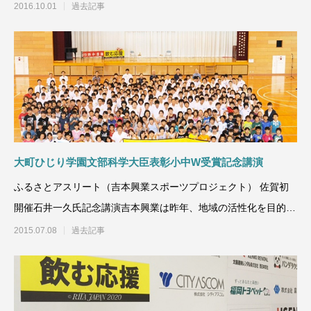
ップパートナーとして
2016.10.01
過去記事
大町ひじり学園文部科学大臣表彰小中W受賞記念講演
ふるさとアスリート（吉本興業スポーツプロジェクト） 佐賀初
開催石井一久氏記念講演吉本興業は昨年、地域の活性化を目的に
スポー
2015.07.08
過去記事