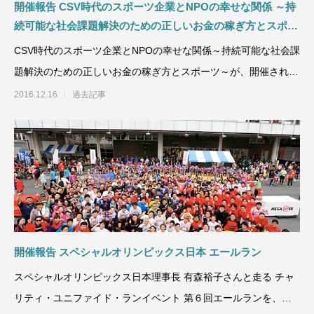
開催報告 CSV時代のスポーツ企業とNPOの幸せな関係 ～持
続可能な社会課題解決のための正しいお金の稼ぎ方とスポー
ツ～
CSV時代のスポーツ企業とNPOの幸せな関係～持続可能な社会課
題解決のための正しいお金の稼ぎ方とスポーツ～が、開催され、
弊社代表野口がゲス
2016.12.16
過去記事
開催報告 スペシャルオリンピックス日本 エールラン
スペシャルオリンピックス日本理事長 有森裕子さんと走る チャ
リティ・ユニファイド・ランイベント 第６回エールランを、ト