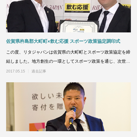
佐賀県杵島郡大町町×飲む応援 スポーツ政策協定調印式
この度、リタジャパンは佐賀県の大町町とスポーツ政策協定を締
結しました。地方創生の一環としてスポーツ政策を通じ、次世代
の子どもたちの夢づくり
2017.05.15
過去記事