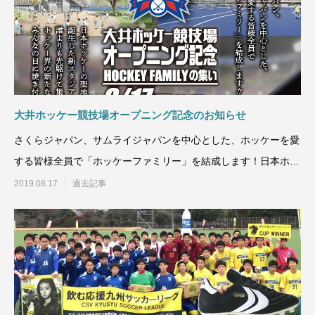
大井ホッケー競技場オープニング記念のお知らせ
さくらジャパン、サムライジャパンを中心とした、ホッケーを愛
する皆様全員で「ホッケーファミリー」を結成します！日本ホッ
ケーの聖地として誕生し
2019.08.17
過去記事