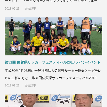
ーとして、”トークショー＆ライブクッキング”サムライブルーの
料理人・西芳照シ
2018.09.23
過去記事
第31回 佐賀県サッカーフェスティバル2018 メインイベント
平成30年9月23日に一般社団法人佐賀県サッカー協会とサガテレ
ビの主催のもと、第31回佐賀県サッカーフェスティバル2018が
佐賀県総合運動
2018.09.23
過去記事