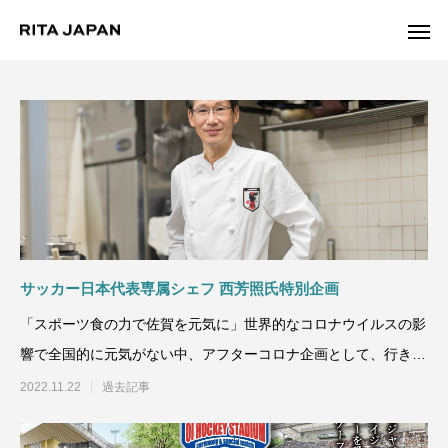
Warning
/export/sd214/www/jp/r/e/gmoserver/2/5/sd0942025/ritajapan.jp/
Warning
/export/sd214/www
content/themes/anthem_tcd083/functions/menu.php
84
サッカー日本代表専属シェフ 西芳照氏特別企画
「スポーツ食の力で佐賀を元気に」世界的なコロナウイルスの影
響で全国的に元気がない中、アフターコロナ企画として、行き場
のなくなった玉
2022.11.22
過去記事