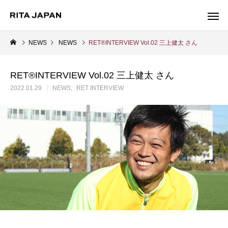
NEWS
NEWS
RET®INTERVIEW Vol.02 三上健太 さん
RET®INTERVIEW Vol.02 三上健太 さん
Warning
2022.01.29
NEWS
RET INTERVIEW
/export/sd214/www/jp/r/e/gmoserver/2/5/sd0942025/ritajapan.jp/
Warning
/export/sd214/www
content/themes/anthem_tcd083/functions/menu.php
84