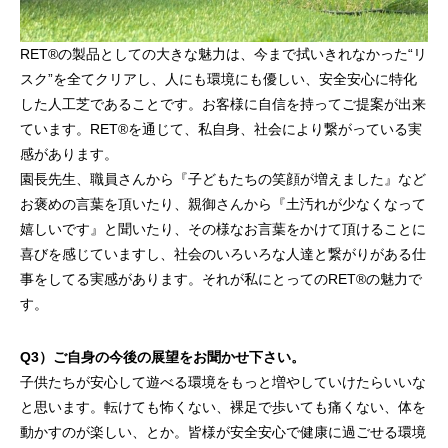
RET®︎の製品としての大きな魅力は、今まで拭いきれなかった“リ
スク”を全てクリアし、人にも環境にも優しい、安全安心に特化
した人工芝であることです。お客様に自信を持ってご提案が出来
ています。RET®︎を通じて、私自身、社会により繋がっている実
感があります。
園長先生、職員さんから『子どもたちの笑顔が増えました』など
お褒めの言葉を頂いたり、親御さんから『土汚れが少なくなって
嬉しいです』と聞いたり、その様なお言葉をかけて頂けることに
喜びを感じていますし、社会のいろいろな人達と繋がりがある仕
事をしてる実感があります。それが私にとってのRET®︎の魅力で
す。
Q3）ご自身の今後の展望をお聞かせ下さい。
子供たちが安心して遊べる環境をもっと増やしていけたらいいな
と思います。転けても怖くない、裸足で歩いても痛くない、体を
動かすのが楽しい、とか。皆様が安全安心で健康に過ごせる環境