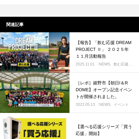
関連記事
【報告】「飲む応援 DREAM
PROJECT Ⅱ」 ２０２５年
１１月活動報告
2025.11.01
NEWS
飲む応援 DREAM PROJECT
［レポ］嬉野市【朝⽇I＆R
DOME】オープン記念イベン
トが開催されました。
2022.05.13
NEWS
イベント
【選べる応援シリーズ「買う
応援」開始】