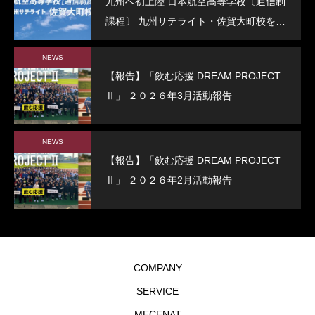
九州へ初上陸 日本航空高等学校〔通信制
課程〕 九州サテライト・佐賀大町校を開
校
NEWS
【報告】「飲む応援 DREAM PROJECT
Ⅱ」 ２０２６年3月活動報告
NEWS
【報告】「飲む応援 DREAM PROJECT
Ⅱ」 ２０２６年2月活動報告
COMPANY
SERVICE
MECENAT