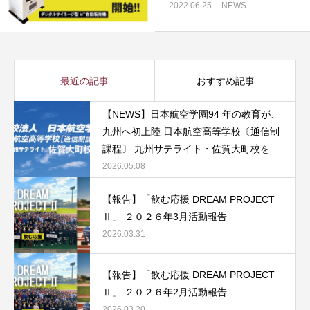
2022.06.25
NEWS
最近の記事
おすすめ記事
【NEWS】日本航空学園94 年の教育が、
九州へ初上陸 日本航空高等学校〔通信制
課程〕 九州サテライト・佐賀大町校を開
校
2026.05.08
【報告】「飲む応援 DREAM PROJECT
Ⅱ」 ２０２６年3月活動報告
2026.03.31
【報告】「飲む応援 DREAM PROJECT
Ⅱ」 ２０２６年2月活動報告
2026.03.20