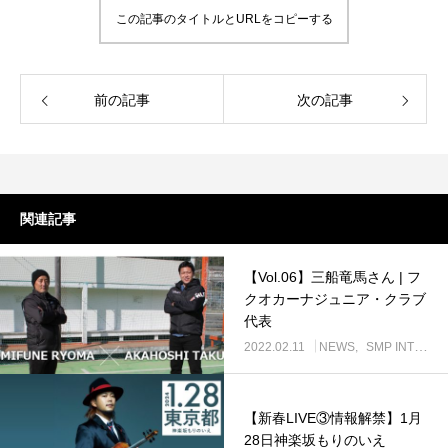
この記事のタイトルとURLをコピーする
前の記事
次の記事
関連記事
【Vol.06】三船竜馬さん | フ
クオカーナジュニア・クラブ
代表
2022.02.11
NEWS
SMP INTERVIEW
【新春LIVE③情報解禁】1月
28日神楽坂もりのいえ