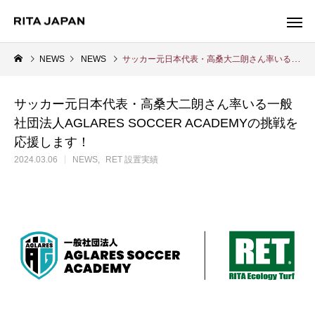
NEWS
NEWS
サッカー元日本代表・高桑大二朗さん率いる一般社団法人AGLARES SOCCER ACADEMYの挑戦を応援します！
サッカー元日本代表・高桑大二朗さん率いる一般
Warning
社団法人AGLARES SOCCER ACADEMYの挑戦を
/export/sd214/www/jp/r/e/gmoserver/2/5/sd0942025/ritajapan.jp/
応援します！
Warning
/export/sd214/www
content/themes/anthem_tcd083/functions/menu.php
84
2024.03.06
NEWS
RET 設置実績