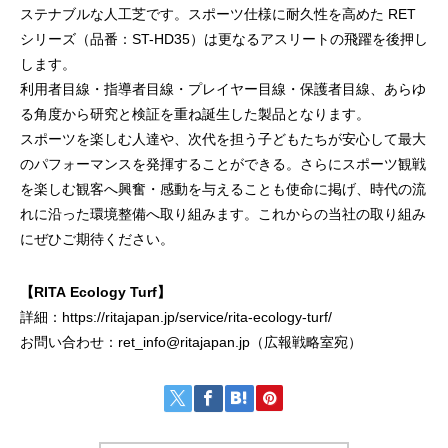
ステナブルな人工芝です。スポーツ仕様に耐久性を高めた RET
シリーズ（品番：ST-HD35）は更なるアスリートの飛躍を後押し
します。
利用者目線・指導者目線・プレイヤー目線・保護者目線、あらゆ
る角度から研究と検証を重ね誕生した製品となります。
スポーツを楽しむ人達や、次代を担う子どもたちが安心して最大
のパフォーマンスを発揮することができる。さらにスポーツ観戦
を楽しむ観客へ興奮・感動を与えることも使命に掲げ、時代の流
れに沿った環境整備へ取り組みます。これからの当社の取り組み
にぜひご期待ください。
【RITA Ecology Turf】
詳細：
https://ritajapan.jp/service/rita-ecology-turf/
お問い合わせ：ret_info@ritajapan.jp（広報戦略室宛）