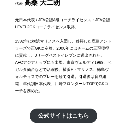
高桑 大二朗
代表
元日本代表 / JFA公認A級コーチライセンス・JFA公認
LEVEL2GKコーチライセンス取得。
1992年に横浜マリノスへ入団し、移籍した鹿島アント
ラーズで正GKに定着。2000年にはチームの三冠獲得
に貢献し、Jリーグベストイレブンに選出された。
AFCアジアカップにも出場。東京ヴェルディ1969、ベ
ガルタ仙台などで活躍後、横浜F・マリノス、徳島ヴ
ォルティスでのプレーを経て引退。引退後は育成組
織、年代別日本代表、川崎フロンターレTOPでGKコ
ーチを務めた。
公式サイトはこちら