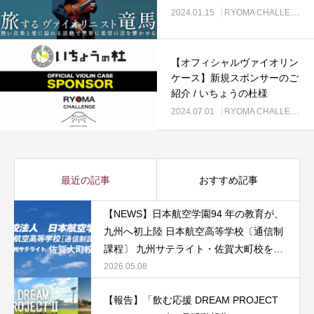
2024.01.15
RYOMA CHALLENGE
【オフィシャルヴァイオリン
ケース】新規スポンサーのご
紹介 / いちょうの杜様
2024.07.01
RYOMA CHALLENGE
最近の記事
おすすめ記事
【NEWS】日本航空学園94 年の教育が、
九州へ初上陸 日本航空高等学校〔通信制
課程〕 九州サテライト・佐賀大町校を開
校
2026.05.08
【報告】「飲む応援 DREAM PROJECT