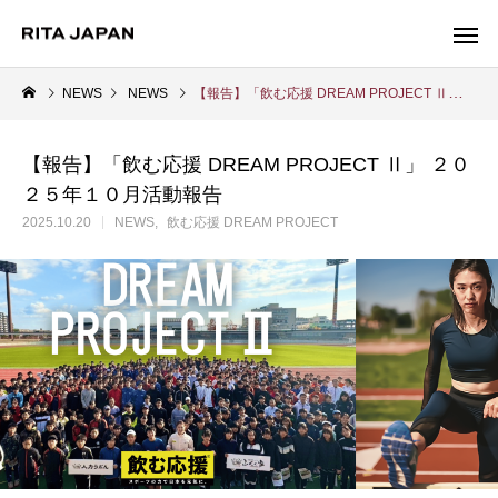
NEWS
NEWS
【報告】「飲む応援 DREAM PROJECT Ⅱ」 ２０２５年１０月活動報告
【報告】「飲む応援 DREAM PROJECT Ⅱ」 ２０
Warning
２５年１０月活動報告
/export/sd214/www/jp/r/e/gmoserver/2/5/sd0942025/ritajapan.jp/
2025.10.20
NEWS
飲む応援 DREAM PROJECT
Warning
/export/sd214/www
content/themes/anthem_tcd083/functions/menu.php
84