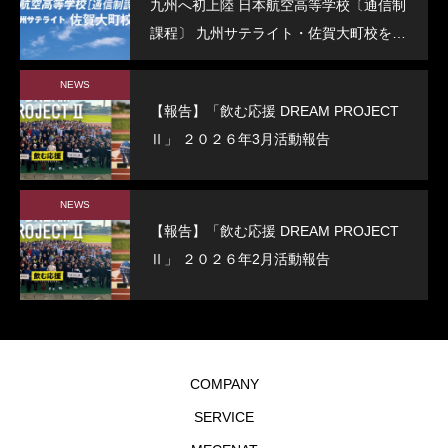
九州へ初上陸 日本航空高等学校〔通信制
課程〕 九州サテライト・佐賀大町校を開
校
NEWS
【報告】「飲む応援 DREAM PROJECT
Ⅱ」 ２０２６年3月活動報告
NEWS
【報告】「飲む応援 DREAM PROJECT
Ⅱ」 ２０２６年2月活動報告
COMPANY
SERVICE