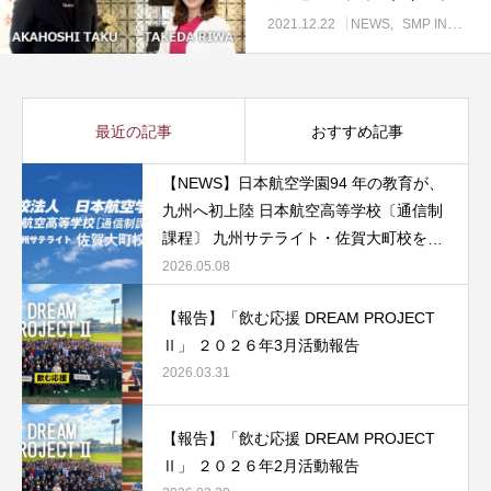
皮膚科・美容皮膚科 医師
2021.12.22
NEWS
SMP INTERVIEW
最近の記事
おすすめ記事
【NEWS】日本航空学園94 年の教育が、
九州へ初上陸 日本航空高等学校〔通信制
課程〕 九州サテライト・佐賀大町校を開
校
2026.05.08
【報告】「飲む応援 DREAM PROJECT
Ⅱ」 ２０２６年3月活動報告
2026.03.31
【報告】「飲む応援 DREAM PROJECT
Ⅱ」 ２０２６年2月活動報告