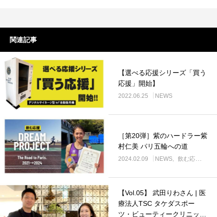
関連記事
【選べる応援シリーズ「買う
応援」開始】
2022.06.25
NEWS
［第20弾］紫のハードラー紫
村仁美 パリ五輪への道
2024.02.09
NEWS
飲む応援 DREAM PROJECT
【Vol.05】 武田りわさん | 医
療法人TSC タケダスポー
ツ・ビューティークリニック