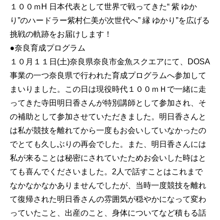
１００ｍH 日本代表として世界で戦ってきた“ 紫 ゆか
り”のハードラー紫村仁美が次世代へ” 縁 ゆかり”を広げる
挑戦の軌跡をお届けします！
●奈良育成プログラム
１０月１１日(土)奈良県奈良市金魚スクエアにて、DOSA
事業の一つ奈良県で行われた育成プログラムへ参加して
まいりました。この日は現役時代１００ｍＨで一緒に走
ってきた寺田明日香さんが特別講師として参加され、そ
の補助として参加させていただきました。明日香さんと
は私が競技を離れてから一度もお会いしていなかったの
でとても久しぶりの再会でした。また、明日香さんには
私が来ることは秘密にされていたためお会いした時はと
ても喜んでくださいました。2人で話すことはこれまで
なかなかなかありませんでしたが、当時一度競技を離れ
て復帰された明日香さんの雰囲気が穏やかになって変わ
っていたこと、出産のこと、身体についてなど積もる話