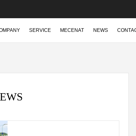
OMPANY
SERVICE
MECENAT
NEWS
CONTA
ajapan.jp/wordpress-4.7.2-ja-jetpack-undernavicontrol/wp-conte
t/sd214/www/jp/r/e/gmoserver/2/5/sd0942025/ritajapan.jp/wordpres
84
EWS