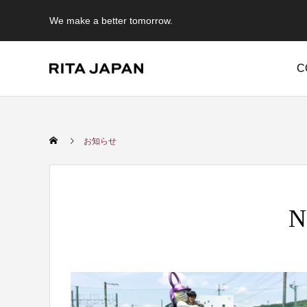
We make a better tomorrow.
C
Warning
/export/sd214/www/jp/r/e/gmoserver/2/5/sd0942025/rit
お知らせ
Warning
/expor
content/themes/anthem_tcd083/functions/menu.php
N