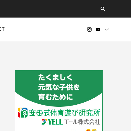
CT
nt/themes/anthem_tcd083/functions/menu.php
73
s-4.7.2-ja-jetpack-undernavicontrol/wp-