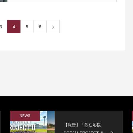
3
4
5
6
NEWS
【報告】「飲む応援