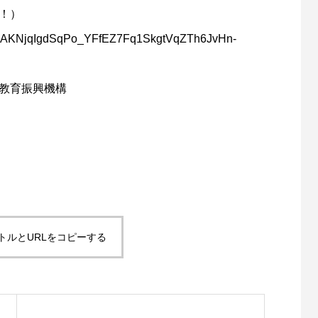
！）
3AAcAKNjqIgdSqPo_YFfEZ7Fq1SkgtVqZTh6JvHn-
ス教育振興機構
トルとURLをコピーする