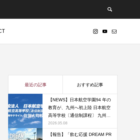
CT
nt/themes/anthem_tcd083/functions/menu.php
73
s-4.7.2-ja-jetpack-undernavicontrol/wp-
最近の記事
おすすめ記事
【NEWS】日本航空学園94 年の
教育が、九州へ初上陸 日本航空
高等学校〔通信制課程〕 九州サ
テライト・佐賀大町校を開校
2026.05.08
【報告】「飲む応援 DREAM PR