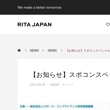
We make a better tomorrow.
C
Warning
/export/sd214/www/jp/r/e/gmoserver/2/5/sd0942025/rit
NEWS
NEWS
【お知らせ】スポコンスペシャル
Warning
/expor
content/themes/anthem_tcd083/functions/menu.php
【お知らせ】スポコンスペシ
2023.06.06
NEWS
イベント