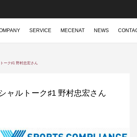
OMPANY
SERVICE
MECENAT
NEWS
CONTA
ajapan.jp/wordpress-4.7.2-ja-jetpack-undernavicontrol/wp-conte
トーク♯1 野村忠宏さん
t/sd214/www/jp/r/e/gmoserver/2/5/sd0942025/ritajapan.jp/wordpres
84
ャルトーク♯1 野村忠宏さん