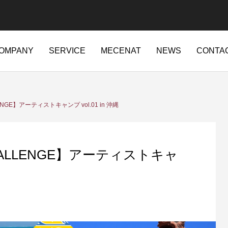
OMPANY
SERVICE
MECENAT
NEWS
CONTA
ajapan.jp/wordpress-4.7.2-ja-jetpack-undernavicontrol/wp-conte
ENGE】アーティストキャンプ vol.01 in 沖縄
t/sd214/www/jp/r/e/gmoserver/2/5/sd0942025/ritajapan.jp/wordpres
84
CHALLENGE】アーティストキャ