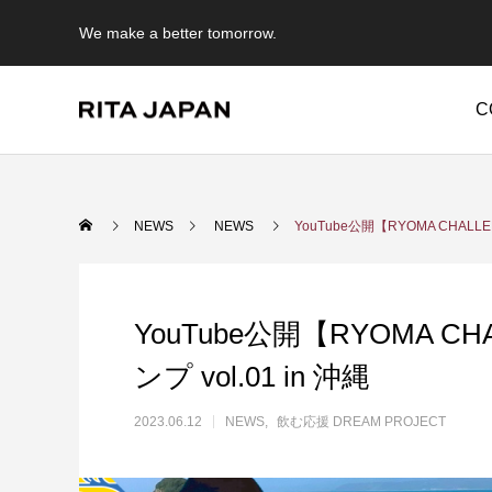
We make a better tomorrow.
C
Warning
/export/sd214/www/jp/r/e/gmoserver/2/5/sd0942025/rit
NEWS
NEWS
YouTube公開【RYOMA CHALL
Warning
/expor
content/themes/anthem_tcd083/functions/menu.php
YouTube公開【RYOMA 
ンプ vol.01 in 沖縄
2023.06.12
NEWS
飲む応援 DREAM PROJECT