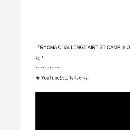
『RYOMA CHALLENGE AIRTIST CAMP
た！
‥‥‥‥‥‥
★ YouTubeはこちらから！