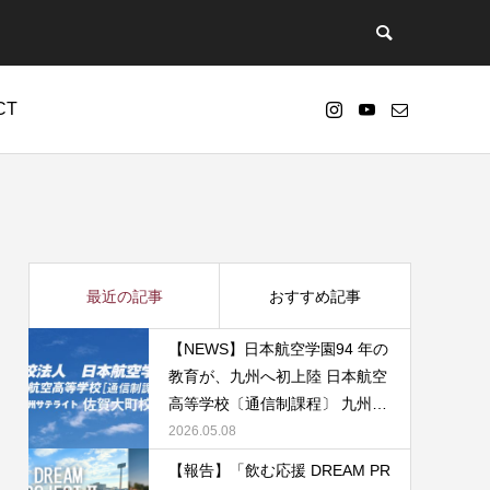
CT
nt/themes/anthem_tcd083/functions/menu.php
73
s-4.7.2-ja-jetpack-undernavicontrol/wp-
最近の記事
おすすめ記事
【NEWS】日本航空学園94 年の
教育が、九州へ初上陸 日本航空
高等学校〔通信制課程〕 九州サ
テライト・佐賀大町校を開校
2026.05.08
【報告】「飲む応援 DREAM PR