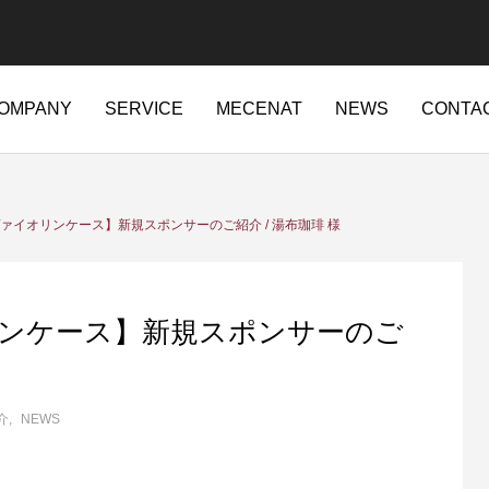
OMPANY
SERVICE
MECENAT
NEWS
CONTA
ajapan.jp/wordpress-4.7.2-ja-jetpack-undernavicontrol/wp-conte
ァイオリンケース】新規スポンサーのご紹介 / 湯布珈琲 様
t/sd214/www/jp/r/e/gmoserver/2/5/sd0942025/ritajapan.jp/wordpres
84
ンケース】新規スポンサーのご
介
NEWS