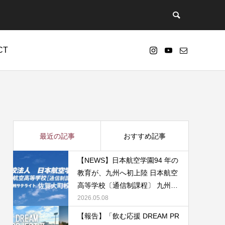
CT
nt/themes/anthem_tcd083/functions/menu.php
73
s-4.7.2-ja-jetpack-undernavicontrol/wp-
最近の記事
おすすめ記事
【NEWS】日本航空学園94 年の
教育が、九州へ初上陸 日本航空
高等学校〔通信制課程〕 九州サ
テライト・佐賀大町校を開校
2026.05.08
【報告】「飲む応援 DREAM PR