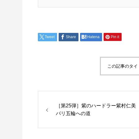
Tweet
Share
Hatena
Pin it
この記事のタイ
［第25弾］紫のハードラー紫村仁美
パリ五輪への道