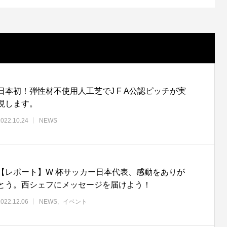
日本初！弾性材不使用人工芝でJ F A公認ピッチが実
現します。
2022.10.24
NEWS
【レポート】W 杯サッカー日本代表、感動をありが
とう。西シェフにメッセージを届けよう！
2022.12.06
NEWS
イベント