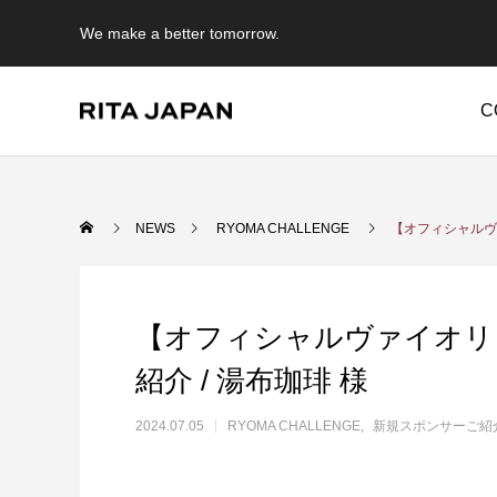
We make a better tomorrow.
C
Warning
/export/sd214/www/jp/r/e/gmoserver/2/5/sd0942025/rit
NEWS
RYOMA CHALLENGE
【オフィシャルヴ
Warning
/expor
content/themes/anthem_tcd083/functions/menu.php
【オフィシャルヴァイオリ
紹介 / 湯布珈琲 様
2024.07.05
RYOMA CHALLENGE
新規スポンサーご紹