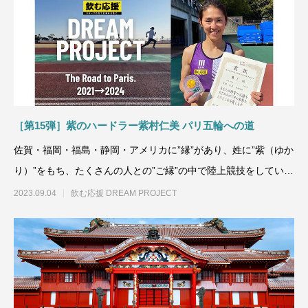
［第15弾］紫のハードラー紫村仁美 パリ五輪への道
佐賀・福岡・福島・静岡・アメリカに”縁”があり、姓に”紫（ゆか
り）”をもち、たくさんの人との”ご縁”の中で陸上競技をしてい
る、リタ
2023.09.04
飲む応援 DREAM PROJECT