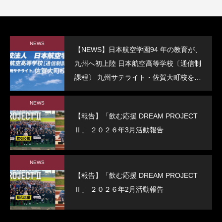
NEWS
【NEWS】日本航空学園94 年の教育が、
九州へ初上陸 日本航空高等学校〔通信制
課程〕 九州サテライト・佐賀大町校を開
校
NEWS
【報告】「飲む応援 DREAM PROJECT
Ⅱ」 ２０２６年3月活動報告
NEWS
【報告】「飲む応援 DREAM PROJECT
Ⅱ」 ２０２６年2月活動報告