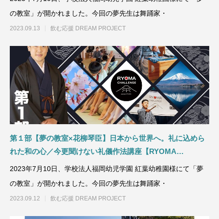
の教室」が開かれました。今回の夢先生は舞踊家・
2023.09.13
飲む応援 DREAM PROJECT
第１部【夢の教室×花柳琴臣】日本から世界へ。礼に込めら
れた和の心／今更聞けない礼儀作法講座【RYOMA
CHALLENGE】
2023年7月10日、学校法人福岡幼児学園 紅葉幼稚園様にて「夢
の教室」が開かれました。今回の夢先生は舞踊家・
2023.09.12
飲む応援 DREAM PROJECT