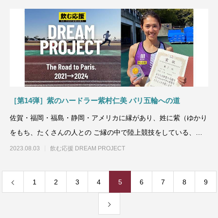
［第14弾］紫のハードラー紫村仁美 パリ五輪への道
佐賀・福岡・福島・静岡・アメリカに縁があり、姓に紫（ゆかり
をもち、たくさんの人との ご縁の中で陸上競技をしている、リ
タジャパン株式
2023.08.03
飲む応援 DREAM PROJECT
1
2
3
4
5
6
7
8
9