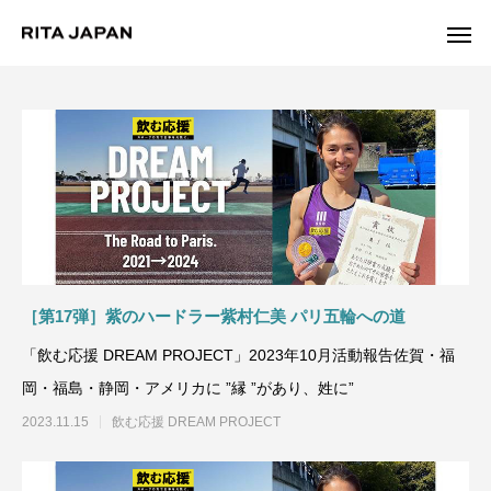
Warning
/export/sd214/www/jp/r/e/gmoserver/2/5/sd0942025/ritajapan.jp/
Warning
/export/sd214/www
content/themes/anthem_tcd083/functions/menu.php
84
［第17弾］紫のハードラー紫村仁美 パリ五輪への道
「飲む応援 DREAM PROJECT」2023年10月活動報告佐賀・福
岡・福島・静岡・アメリカに ”縁 ”があり、姓に”
2023.11.15
飲む応援 DREAM PROJECT