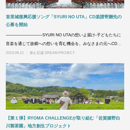
首里城復興応援ソング「SYURI NO UTA」CD楽譜寄贈先の
公募を開始
—————————SYURI NO UTAの想いよ届け-子どもたちに
音楽を通じて故郷への想いを育む機会を。みなさまの元へCDと
楽譜をお届け
2023.08.22
飲む応援 DREAM PROJECT
【第１弾】RYOMA CHALLENGEが取り組む「佐賀嬉野白
川製茶園」地方創生プロジェクト