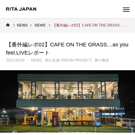
NEWS
NEWS
【番外編レポ02】CAFE ON THE GRASS…as you feel.LIVEレポート
【番外編レポ02】CAFE ON THE GRASS…as you
Warning
feel.LIVEレポート
/export/sd214/www/jp/r/e/gmoserver/2/5/sd0942025/ritajapan.jp/
2023.08.04
NEWS
飲む応援 DREAM PROJECT
夢の教室
Warning
/export/sd214/www
content/themes/anthem_tcd083/functions/menu.php
84