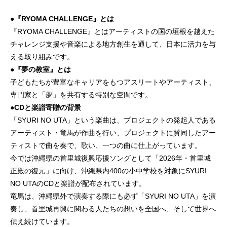
●『RYOMA CHALLENGE』とは
『RYOMA CHALLENGE』とはアーティストの国の垣根を越えた
チャレンジ⽀援や⾳楽による地⽅創⽣を通して、⽇本に活⼒を与
える取り組みです。
●『夢の教室』とは
子どもたちが豊富なキャリアをもつアスリートやアーティスト、
専門家と「夢」を共有する特別な空間です。
●CDと楽譜寄贈の背景
「SYURI NO UTA」という楽曲は、プロジェクトの発起人である
アーティスト・竜馬が作曲を行い、プロジェクトに賛同したアー
ティストで曲を奏で、歌い、一つの曲に仕上がっています。
今では沖縄県の首里城復興応援ソングとして「2026年・首里城
正殿の復元」に向け、沖縄県内400の小中学校を対象にSYURI
NO UTAのCDと楽譜が配布されています。
竜馬は、沖縄県外で演奏する際にも必ず「SYURI NO UTA」を演
奏し、首里城再興に関わる人たちの想いを全国へ、そして世界へ
伝え続けています。