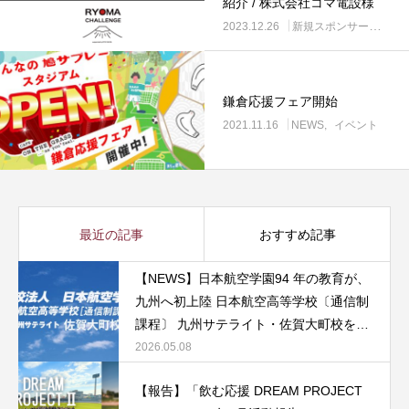
紹介 / 株式会社コマ電設様
2023.12.26
新規スポンサーご紹介
鎌倉応援フェア開始
2021.11.16
NEWS
イベント
最近の記事
おすすめ記事
【NEWS】日本航空学園94 年の教育が、
九州へ初上陸 日本航空高等学校〔通信制
課程〕 九州サテライト・佐賀大町校を開
校
2026.05.08
【報告】「飲む応援 DREAM PROJECT